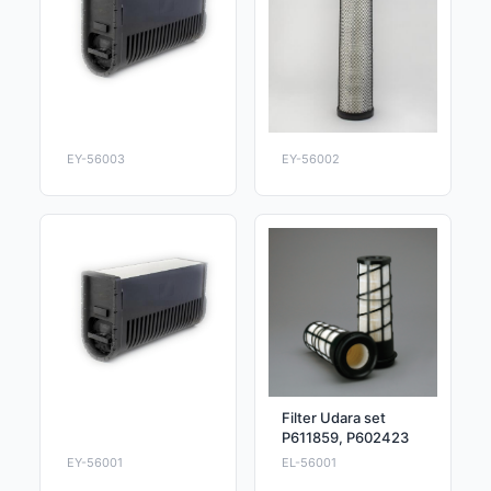
EY-56003
EY-56002
Filter Udara set
P611859, P602423
EY-56001
EL-56001